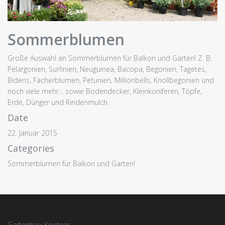
Sommerblumen
Große Auswahl an Sommerblumen für Balkon und Garten! Z. B.
Pelargonien, Surfinien, Neuguinea, Bacopa, Begonien, Tagetes,
Bidens, Fächerblumen, Petunien, Millionbells, Knollbegonien und
noch viele mehr... sowie Bodendecker, Kleinkoniferen, Töpfe,
Erde, Dünger und Rindenmulch.
Date
22. Januar 2015
Categories
Sommerblumen für Balkon und Garten!
Gartenbau Kontner