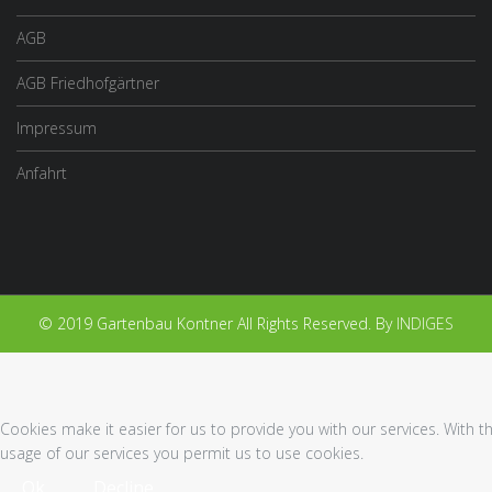
AGB
AGB Friedhofgärtner
Impressum
Anfahrt
© 2019 Gartenbau Kontner All Rights Reserved. By
INDIGES
Cookies make it easier for us to provide you with our services. With t
usage of our services you permit us to use cookies.
Ok
Decline