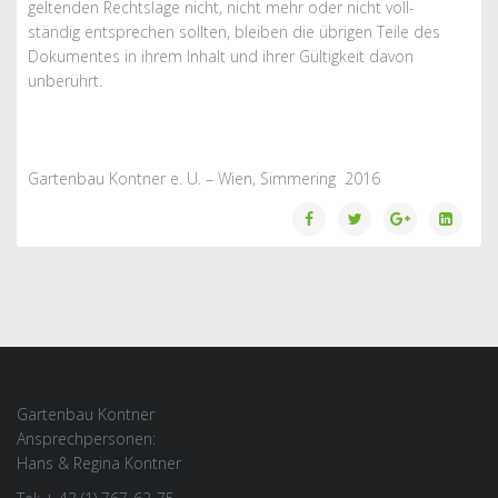
geltenden Rechtslage nicht, nicht mehr oder nicht voll-
ständig entsprechen sollten, bleiben die übrigen Teile des
Dokumentes in ihrem Inhalt und ihrer Gültigkeit davon
unberührt.
Gartenbau Kontner e. U. – Wien, Simmering 2016
Gartenbau Kontner
Ansprechpersonen:
Hans & Regina Kontner