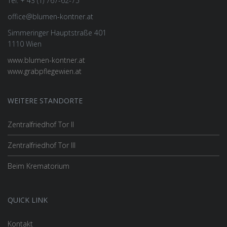
Tel: + 43 (1) 767-62-75
office@blumen-kontner.at
Simmeringer Hauptstraße 401
1110 Wien
www.blumen-kontner.at
www.grabpflegewien.at
WEITERE STANDORTE
Zentralfriedhof Tor II
Zentralfriedhof Tor III
Beim Krematorium
QUICK LINK
Kontakt