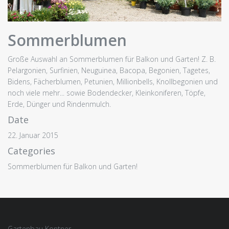
Sommerblumen
Große Auswahl an Sommerblumen für Balkon und Garten! Z. B.
Pelargonien, Surfinien, Neuguinea, Bacopa, Begonien, Tagetes,
Bidens, Fächerblumen, Petunien, Millionbells, Knollbegonien und
noch viele mehr... sowie Bodendecker, Kleinkoniferen, Töpfe,
Erde, Dünger und Rindenmulch.
Date
22. Januar 2015
Categories
Sommerblumen für Balkon und Garten!
Gartenbau Kontner