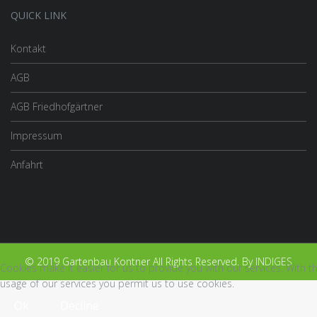
QUICK LINK
Kontakt
AGB
AGB Friedhofgärtner
Impressum
Anfahrt
© 2019 Gartenbau Kontner All Rights Reserved. By
INDIGES
Cookies make it easier for us to provide you with our services. With t
usage of our services you permit us to use cookies.
Ok
Decline